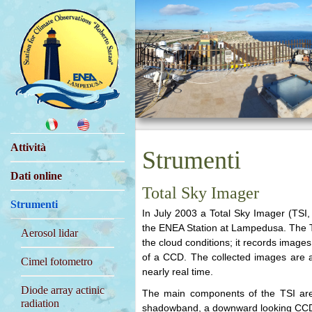
Attività
Strumenti
Dati online
Total Sky Imager
Strumenti
In July 2003 a Total Sky Imager (TSI,
the ENEA Station at Lampedusa. The T
Aerosol lidar
the cloud conditions; it records images
of a CCD. The collected images are an
Cimel fotometro
nearly real time.
Diode array actinic
The main components of the TSI are:
radiation
shadowband, a downward looking CCD,